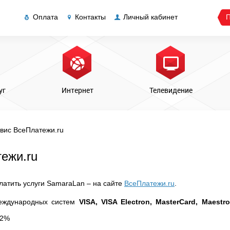
Оплата
Контакты
Личный кабинет
П
уг
Интернет
Телевидение
вис ВсеПлатежи.ru
ежи.ru
атить услуги SamaraLan – на сайте
ВсеПлатежи.ru
.
международных систем
VISA, VISA Electron, MasterCard, Maestro
 2%